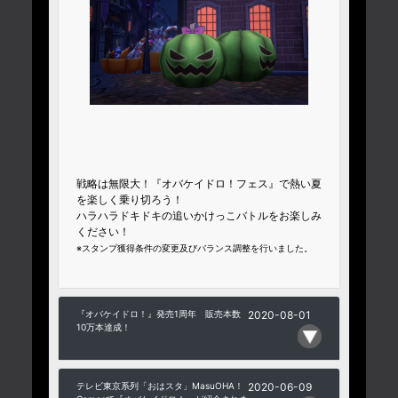
戦略は無限大！『オバケイドロ！フェス』で熱い夏
を楽しく乗り切ろう！
ハラハラドキドキの追いかけっこバトルをお楽しみ
ください！
※スタンプ獲得条件の変更及びバランス調整を行いました。
『オバケイドロ！』発売1周年 販売本数
2020-08-01
10万本達成！
テレビ東京系列「おはスタ」MasuOHA！
2020-06-09