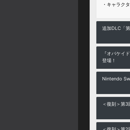
・キャラクタ
追加DLC「
『オバケイド
登場！
Nintend
＜復刻＞第3
＜復刻＞第2