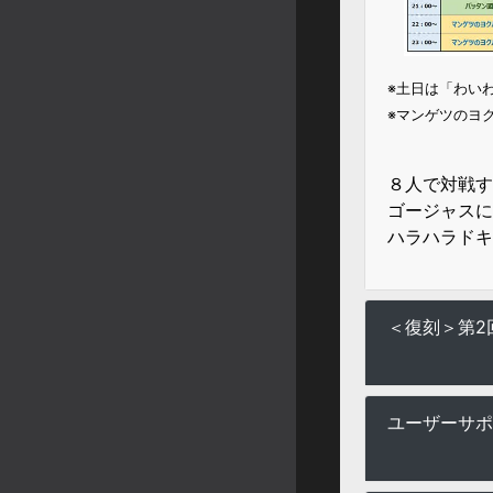
※土日は「わい
※マンゲツのヨ
８人で対戦す
ゴージャスに
ハラハラドキ
＜復刻＞第2
ユーザーサポ