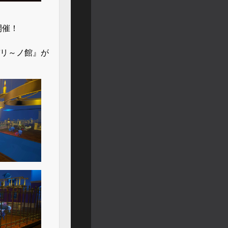
開催！
リ～ノ館』が