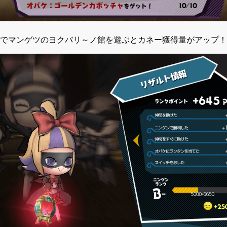
でマンゲツのヨクバリ～ノ館を遊ぶとカネー獲得量がアップ！