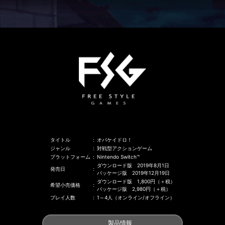
2026-02-13
＜復刻＞『冬模様マップ』配信決定！
詳細は
こちら
2026-01-26
シリーズ初のプライズが登場。1 月30 日
（金）より展開開始！！
詳細は
こちら
2025-12-26
ユーザーサポート 年末年始休業日のお知
タイトル
:
オバケイドロ！
らせ
ジャンル
:
対戦型アクションゲーム
プラットフォーム
:
Nintendo Switch™
詳細は
こちら
ダウンロード版 2019年8月1日
発売日
:
パッケージ版 2019年12月19日
2025-12-17
ダウンロード版 1,800円（＋税）
希望小売価格
:
パッケージ版 2,980円（＋税）
＜復刻＞第3回『オバケイドロ！わいわい
プレイ人数
:
1～4人（オンライン/オフライン）
マッチ』開催！
詳細は
こちら
製品情報